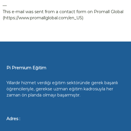
i
—
t
This e-mail was sent from a contact form on Promall Global
(https://www.promallglobal.com/en_US)
k
ö
y
Y
K
S
K
u
Pi Premium Eğitim
r
s
Yıllardır hizmet verdiği eğitim sektöründe gerek başarılı
u
öğrencileriyle, gerekse uzman eğitim kadrosuyla her
zaman ön planda olmayı başarmıştır.
,
Ç
a
y
Adres :
y