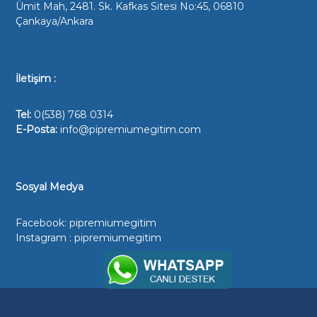
o
Ümit Mah, 2481. Sk. Kafkas Sitesi No:45, 06810
l
Çankaya/Ankara
u
D
e
İletişim :
r
s
Tel:
0(538) 768 0314
h
E-Posta:
info@pipremiumegitim.com
a
n
e
,
Sosyal Medya
A
Y
Facebook:
pipremiumegitim
T
Instagram :
pipremiumegitim
-
T
Y
T