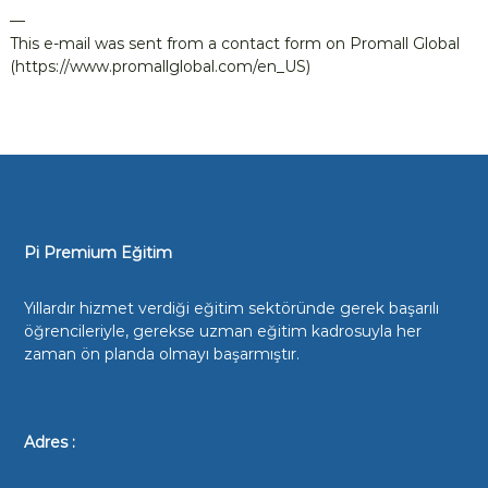
i
—
t
This e-mail was sent from a contact form on Promall Global
(https://www.promallglobal.com/en_US)
k
ö
y
Y
K
S
K
u
Pi Premium Eğitim
r
s
Yıllardır hizmet verdiği eğitim sektöründe gerek başarılı
u
öğrencileriyle, gerekse uzman eğitim kadrosuyla her
zaman ön planda olmayı başarmıştır.
,
Ç
a
y
Adres :
y