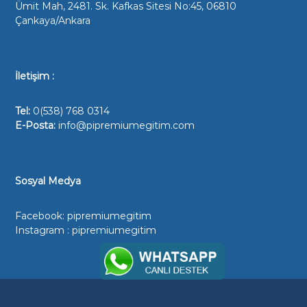
o
Ümit Mah, 2481. Sk. Kafkas Sitesi No:45, 06810
l
Çankaya/Ankara
u
D
e
İletişim :
r
s
Tel:
0(538) 768 0314
h
E-Posta:
info@pipremiumegitim.com
a
n
e
,
Sosyal Medya
A
Y
Facebook:
pipremiumegitim
T
Instagram :
pipremiumegitim
-
T
Y
T